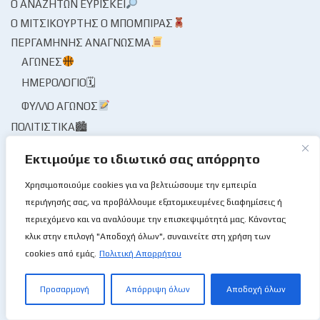
Ο ΑΝΑΖΗΤΏΝ ΕΥΡΊΣΚΕΙ
Ο ΜΙΤΣΙΚΟΥΡΤΉΣ Ο ΜΠΌΜΠΙΡΑΣ
ΠΕΡΓΑΜΗΝΉΣ ΑΝΆΓΝΩΣΜΑ
ΑΓΏΝΕΣ
ΗΜΕΡΟΛΌΓΙΟ🗓
ΦΎΛΛΟ ΑΓΏΝΟΣ
ΠΟΛΙΤΙΣΤΙΚΆ🏙
ΘΈΑΤΡΟ
Εκτιμούμε το ιδιωτικό σας απόρρητο
ΜΟΥΣΕΊΟ / ΜΝΗΜΕΊΟ🏛
Χρησιμοποιούμε cookies για να βελτιώσουμε την εμπειρία
ΜΟΥΣΙΚΉ
περιήγησής σας, να προβάλλουμε εξατομικευμένες διαφημίσεις ή
ΠΡΌΣΩΠΑ / ΣΥΝΕΝΤΕΎΞΕΙΣ🎙
περιεχόμενο και να αναλύουμε την επισκεψιμότητά μας. Κάνοντας
κλικ στην επιλογή "Αποδοχή όλων", συναινείτε στη χρήση των
ΠΡΌΣΩΠΑ
cookies από εμάς.
Πολιτική Απορρήτου
ΣΥΝΈΝΤΕΥΞΗ🎙
ΤΟ ΜΠΆΣΚΕΤ ΜΟΥ ΤΟ ΛΛΊΟΝ
Προσαρμογή
Απόρριψη όλων
Αποδοχή όλων
ΦΑΚΌΣ / ΜΑΓΝΗΤΟΣΚΌΠΙΟ