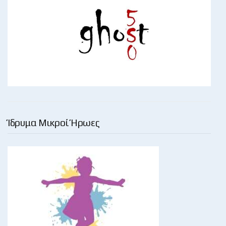
Ίδρυμα Μικροί Ήρωες