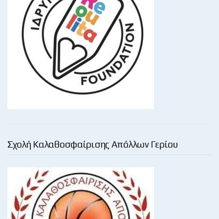
Σχολή Καλαθοσφαίρισης Απόλλων Γερίου