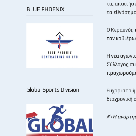
τις απαιτήσε
BLUE PHOENIX
το εθνόσημο
Ο Κεραυνός 
τον καθιέρω
Η νέα αγωνι
Σύλλογος συ
προχωρούμε 
Global Sports Division
Ευχαριστούμ
διαχρονική 
✍️
Η ανάρτη