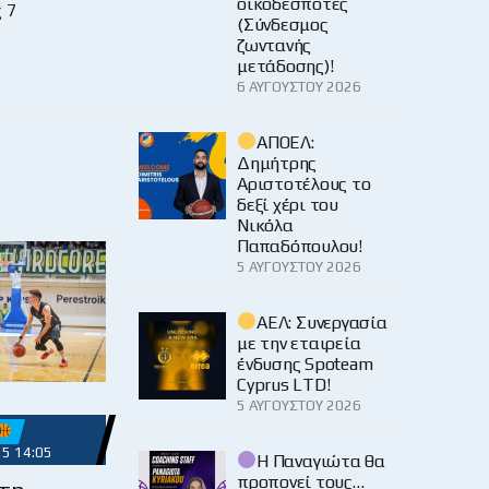
οικοδεσπότες
 7
(Σύνδεσμος
ζωντανής
μετάδοσης)!
6 ΑΥΓΟΎΣΤΟΥ 2026
ΑΠΟΕΛ:
Δημήτρης
Αριστοτέλους το
δεξί χέρι του
Νικόλα
Παπαδόπουλου!
5 ΑΥΓΟΎΣΤΟΥ 2026
ΑΕΛ: Συνεργασία
με την εταιρεία
ένδυσης Spoteam
Cyprus LTD!
5 ΑΥΓΟΎΣΤΟΥ 2026
25 14:05
Η Παναγιώτα θα
προπονεί τους…