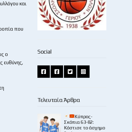
Συλλόγου και
τροπία που
Social
ώς ο
ς ευθύνης,
τη
Τελευταία Άρθρα
Κύπρος-
Σκόπια 63-82:
Κόστισε το άσχημο