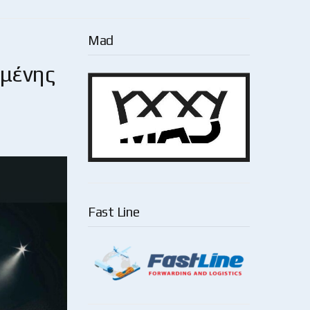
Mad
σμένης
Fast Line