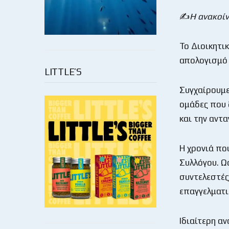
✍️
Η ανακοί
Το Διοικητι
απολογισμό 
LITTLE’S
Συγχαίρουμε
ομάδες που 
και την αντ
Η χρονιά πο
Συλλόγου. Ωσ
συντελεστές
επαγγελματι
Ιδιαίτερη αν