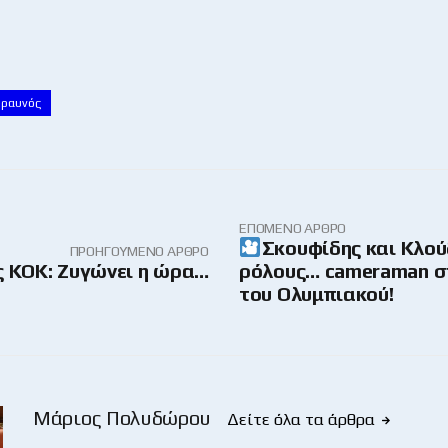
εραυνός
ΕΠΌΜΕΝΟ ΆΡΘΡΟ
Σκουφίδης και Κλού
ΠΡΟΗΓΟΎΜΕΝΟ ΆΡΘΡΟ
ς ΚΟΚ: Ζυγώνει η ώρα…
ρόλους… cameraman σ
του Ολυμπιακού!
Μάριος Πολυδώρου
Δείτε όλα τα άρθρα