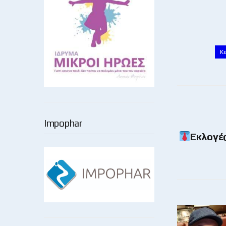
Κ
Impophar
Εκλογέ