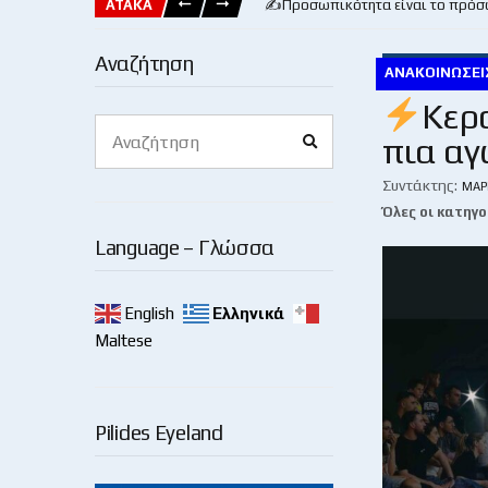
ΑΤΑΚΑ
✍️Προσωπικότητα είναι το πρόσ
Αναζήτηση
ΑΝΑΚΟΙΝΏΣΕΙ
Κερ
Search
πια αγ
Search
for:
Συντάκτης:
ΜΆΡ
Όλες οι κατηγο
Language – Γλώσσα
English
Ελληνικά
Maltese
Pilides Eyeland