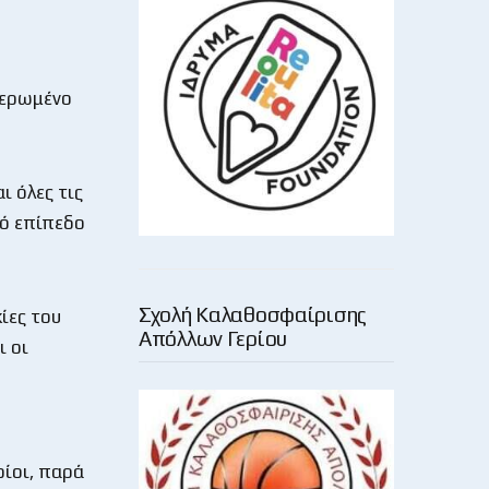
ιερωμένο
ι όλες τις
λό επίπεδο
Σχολή Καλαθοσφαίρισης
ίες του
Απόλλων Γερίου
ι οι
οίοι, παρά