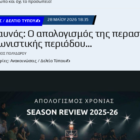
ωπο και όχι το προσωπείο!
28 ΜΑΪ́ΟΥ 2026 18:35
Σ / ΔΕΛΤΊΟ ΤΎΠΟΥ✍
αυνός: Ο απολογισμός της περα
ωνιστικής περιόδου…
ΙΟΣ ΠΟΛΥΔΏΡΟΥ
ρίες:
Ανακοινώσεις / Δελτίο Τύπου✍