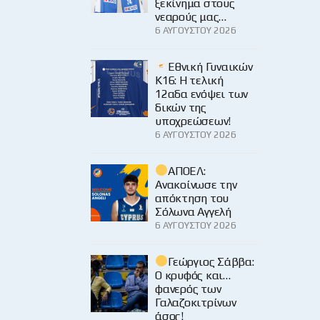
ξεκίνημα στους
νεαρούς μας…
6 ΑΥΓΟΎΣΤΟΥ 2026
Εθνική Γυναικών
Κ16: Η τελική
12αδα ενόψει των
δικών της
υποχρεώσεων!
6 ΑΥΓΟΎΣΤΟΥ 2026
ΑΠΟΕΛ:
Ανακοίνωσε την
απόκτηση του
Σόλωνα Αγγελή
6 ΑΥΓΟΎΣΤΟΥ 2026
Γεώργιος Σάββα:
Ο κρυφός και…
φανερός των
Γαλαζοκιτρίνων
άσος!